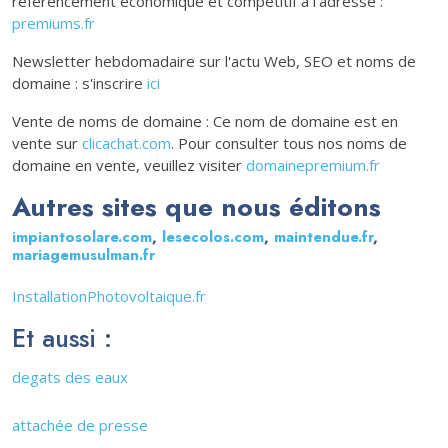
référencement économique et compétitif à l'adresse :
premiums.fr
Newsletter hebdomadaire sur l'actu Web, SEO et noms de
domaine : s'inscrire
ici
Vente de noms de domaine : Ce nom de domaine est en
vente sur
clicachat.com
. Pour consulter tous nos noms de
domaine en vente, veuillez visiter
domainepremium.fr
Autres sites que nous éditons
impiantosolare.com
,
lesecolos.com
,
maintendue.fr
,
mariagemusulman.fr
InstallationPhotovoltaique.fr
Et aussi :
degats des eaux
attachée de presse